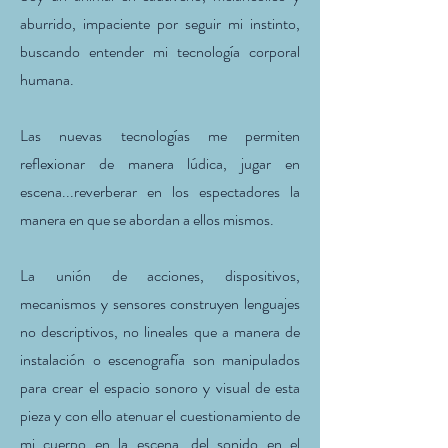
aburrido, impaciente por seguir mi instinto,
buscando entender mi tecnología corporal
humana.
Las nuevas tecnologías me permiten
reflexionar de manera lúdica, jugar en
escena...reverberar en los espectadores la
manera en que se abordan a ellos mismos.
La unión de acciones, dispositivos,
mecanismos y sensores construyen lenguajes
no descriptivos, no lineales que a manera de
instalación o escenografía son manipulados
para crear el espacio sonoro y visual de esta
pieza y con ello atenuar el cuestionamiento de
mi cuerpo en la escena, del sonido en el