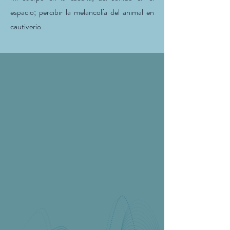
espacio; percibir la melancolía del animal en
cautiverio.